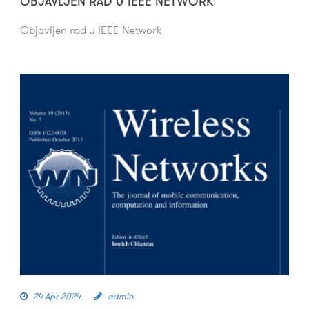
OBJAVLJEN RAD U IEEE NETWORK
Objavljen rad u IEEE Network
24 Apr 2024
admin