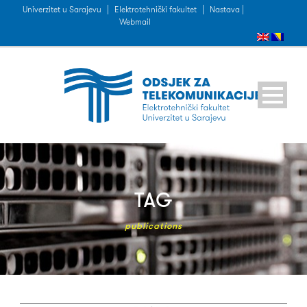
Univerzitet u Sarajevu
|
Elektrotehnički fakultet
|
Nastava |
Webmail
TAG
publications