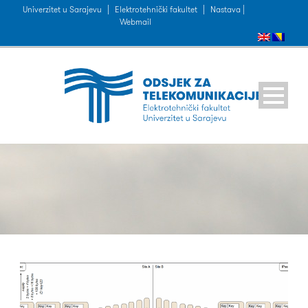
Univerzitet u Sarajevu
|
Elektrotehnički fakultet
|
Nastava |
Webmail