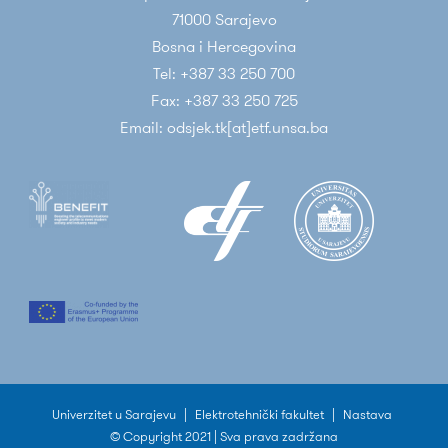
71000 Sarajevo
Bosna i Hercegovina
Tel: +387 33 250 700
Fax: +387 33 250 725
Email: odsjek.tk[at]etf.unsa.ba
Univerzitet u Sarajevu
|
Elektrotehnički fakultet
|
Nastava
© Copyright 2021 | Sva prava zadržana