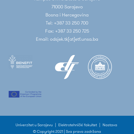
71000 Sarajevo
Bosna i Hercegovina
Tel: +387 33 250 700
Fax: +387 33 250 725
Email: odsjek.tk[at]etf.unsa.ba
Univerzitet u Sarajevu
|
Elektrotehnički fakultet
|
Nastava
© Copyright 2021 | Sva prava zadržana