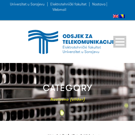
Univerzitet u Sarajevu
|
Elektrotehnički fakultet
|
Nastava |
Webmail
CATEGORY
Naslovna (slider)