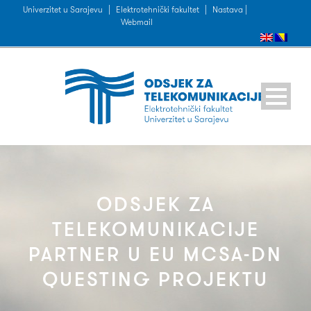
Univerzitet u Sarajevu
|
Elektrotehnički fakultet
|
Nastava |
Webmail
ODSJEK ZA
TELEKOMUNIKACIJE
PARTNER U EU MCSA-DN
QUESTING PROJEKTU