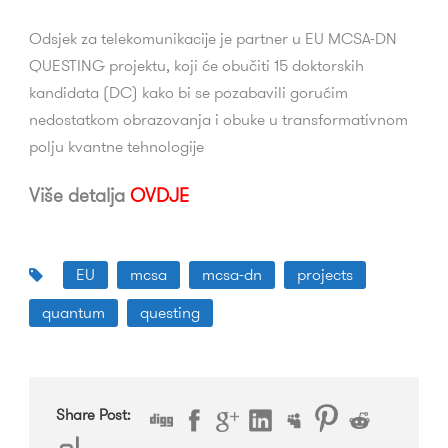
Odsjek za telekomunikacije je partner u EU MCSA-DN
QUESTING projektu, koji će obučiti 15 doktorskih
kandidata (DC) kako bi se pozabavili gorućim
nedostatkom obrazovanja i obuke u transformativnom
polju kvantne tehnologije
Više detalja
OVDJE
EU
mcsa
mcsa-dn
projects
quantum
questing
Share Post: