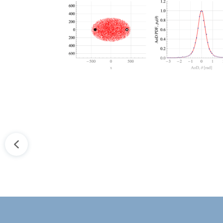
02 Oct 2025
admin
RAD OBJAVLJEN U IEEE TRANSACTIO
ON VEHICULAR TECHNOLOGY
General Expression for Azimuthal Angle
Distribution of Various Elliptical-Shaped
Geometry-Based Stochastic Channel Model