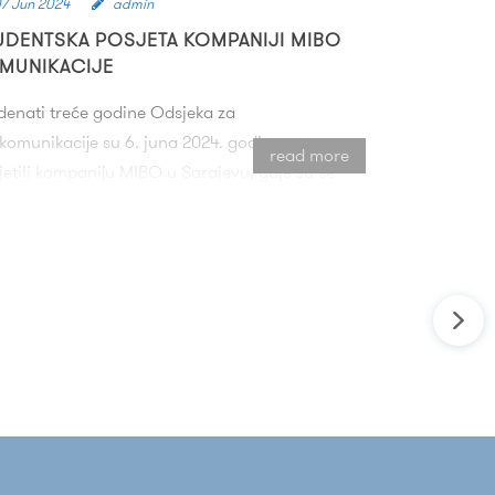
7 Jun 2024
admin
UDENTSKA POSJETA KOMPANIJI MIBO
MUNIKACIJE
denati treće godine Odsjeka za
ekomunikacije su 6. juna 2024. godine
read more
jetili kompaniju MIBO u Sarajevu, gdje su se
znali s praktičnim aspektima rada u
ekomunikacijskoj industriji i tehničkim
jektima kompanije.