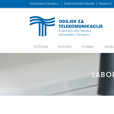
Univerzitet u Sarajevu
|
Elektrotehnički fakultet
|
Nastava |
POČETNA
NOVOSTI
O NAMA
OSOBL
LABO