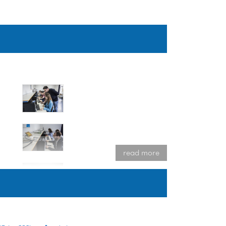
 uređaje. Studenti također mogu raditi s
oj domeni, obraditi rezultate mjerenja i
read more