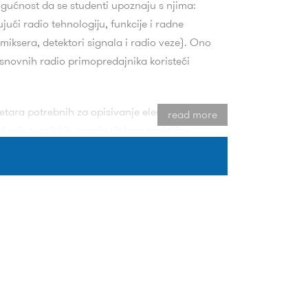
ogućnost da se studenti upoznaju s njima:
ujući radio tehnologiju, funkcije i radne
miksera, detektori signala i radio veze). Ono
osnovnih radio primopredajnika koristeći
ametara potrebnih za opisivanje elemenata
read more
enih teorijskih znanja tijekom praktične
bnost primjene stečenih vještina
im jednadžbama, antenskim značajkama i
rijska znanja u obliku praktične sinteze
zajnu antena u širem kontekstu projektiranja,
 uvođenje učenika na praktična mjerenja
eću u području mjerenja električnih