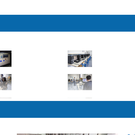
talne mjerne instrumente, kao i osnovne telekomunikacijske mjerne
, provoditi mjerenja temeljnih signala u vremenskoj i frekvencijsk
atorijskim vježbama.