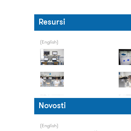
vrijednosti, koriste analogne i digi
različitim laboratorijskim uređajima
Resursi
izvesti izvješća o specifičnim labor
(English)
Novosti
(English)