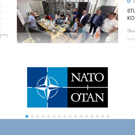
0
ST
KO
Stu
tel
pos
12 Jun 2024
admin
upo
NS
BHTELECOM O POSJETI STUDENATA
tel
ODSJEKA ZA TELEKOMUNIKACIJE
pro
Studenti treće godine Odsjeka za
telekomunikacije u sklopu nastavnih aktivnosti
s
na predmetu Mikrovalni komunikacijski sistemi
posjetili su BHTelecom. Više o...
Continue Reading