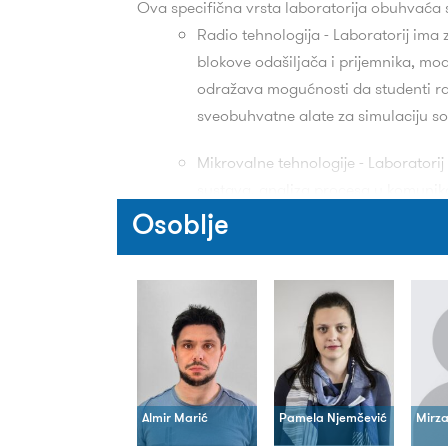
Ova specifična vrsta laboratorija obuhvaća s
Radio tehnologija - Laboratorij ima z
blokove odašiljača i prijemnika, mod
odražava mogućnosti da studenti rasp
sveobuhvatne alate za simulaciju so
Mikrovalne tehnologije - Laboratori
sustava, analiza procesa u komunika
sinteze elemenata komunikacijskog s
Osoblje
projektiranja, implementacije, testi
Tehnologije antene - Ovo polje uvo
različitim vrstama antena prema svo
antena (modeliranje i simulacija) u 
strukturiranja i korištenja sustava k
Instrumentacija mjerenja elektromag
Almir Marić
Pamela Njemčević
Mirz
nekoliko električnih vrijednosti. Stu