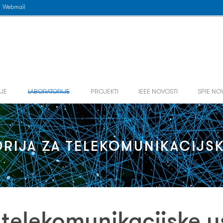
Webmail
JE
LABORATORIJE
PROJEKTI
IEEE NOVOSTI
SPIE NO
RIJA ZA TELEKOMUNIKACIJS
 telekomunikacijske u