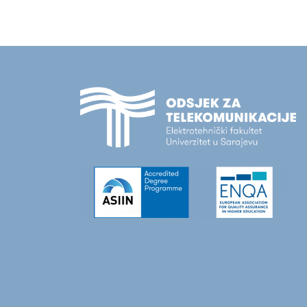
modernim aplikacijama u Kubernetes okruže
koristeći aktuelne cloud...
Continue Reading
30 May 2022
Miralem Mehic
POSJETA UNIVERZITETU U BRNU
Studenti i akademsko osoblje Odsjeka za
telekomunikacije su posjetili Fakultet