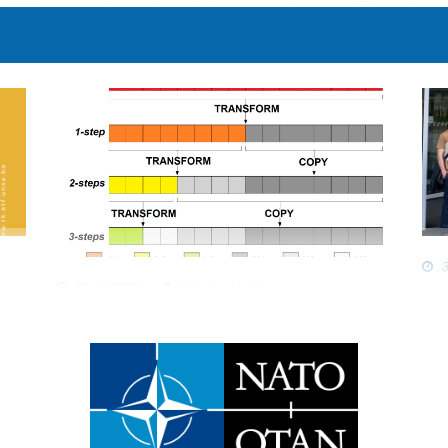
, & M. Tropea. "A novel predictive approach for mobility activene
.2023.109689
,
SCIE Impact Factor: 5.493 (2022/Q1)
tive dynamic mobility sampling scheme based on multiresolution 
1336-11350. doi:
10.1109/JIOT.2021.3126550
SCIE Impact Factor: 7.9
3
10 Jul 2022
Miralem Mehic
PO
OBJAVLJEN RAD U ČASOPISU IEEE
UN
SYSTEMS JOURNAL
Stu
Objavljen rad u časopisu IEEE Systems Journal
tel
uni
radn