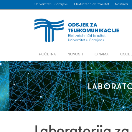
Univerzitet u Sarajevu
|
Elektrotehnički fakultet
|
Nastava |
POČETNA
NOVOSTI
O NAMA
OSOBL
LABORATO
Laboratorija za