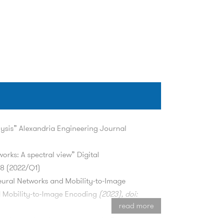
ysis” Alexandria Engineering Journal
orks: A spectral view” Digital
48 (2022/Q1)
eural Networks and Mobility-to-Image
d Mobility-to-Image Encoding
(2023), doi:
read more