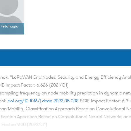
 Fetahagic
znak. “LoRaWAN End Nodes: Security and Energy Efficiency Anal
IE Impact Factor: 6.626 (2021/Q1)
f sampling frequency on node mobility prediction in dynamic netw
doi:
doi.org/10.1016/j.dcan.2022.05.008
SCIE Impact Factor: 6.3
rban Mobility Classification Approach Based on Convolutional N
sification Approach Based on Convolutional Neural Networks an
 Factor: 9.00 (2022/Q1)