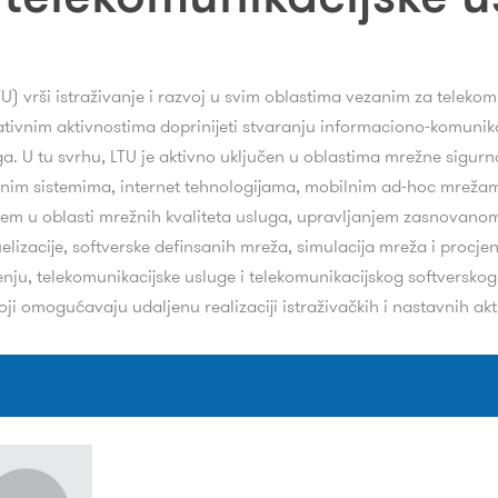
TU) vrši istraživanje i razvoj u svim oblastima vezanim za teleko
dukativnim aktivnostima doprinijeti stvaranju informaciono-komun
ga. U tu svrhu, LTU je aktivno uključen u oblastima mrežne sigurn
im sistemima, internet tehnologijama, mobilnim ad-hoc mreža
njem u oblasti mrežnih kvaliteta usluga, upravljanjem zasnovan
lizacije, softverske definsanih mreža, simulacija mreža i procj
ju, telekomunikacijske usluge i telekomunikacijskog softverskog 
i omogućavaju udaljenu realizaciji istraživačkih i nastavnih akt