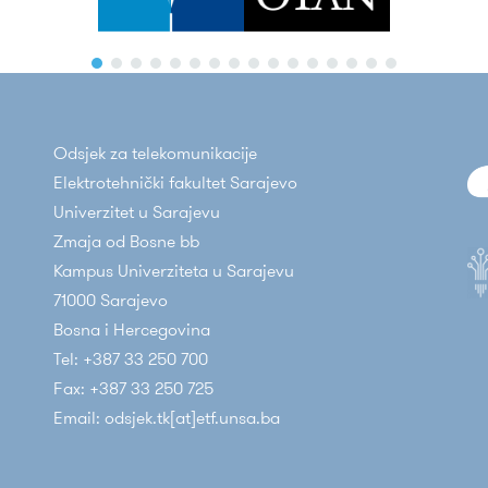
nju
Con
Odsjek za telekomunikacije
22 Mar 2022
Miralem Mehic
Elektrotehnički fakultet Sarajevo
PREDAVANJE PROF.DR. AHMET ALTUNCU,
Univerzitet u Sarajevu
TURSKA
Zmaja od Bosne bb
Kampus Univerziteta u Sarajevu
Dana 21. marta, Prof.Dr. Ahmet ALTUNCU,
71000 Sarajevo
Director of Photonics Technologies Application
Bosna i Hercegovina
and Research Center (FOTAM) Kütahya
Tel: +387 33 250 700
1
Dumlupınar University, Türkiye, održao...
Fax: +387 33 250 725
OB
Email: odsjek.tk[at]etf.unsa.ba
Continue Reading
AL
Obj