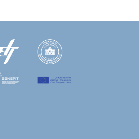
tinue Reading
0 Mar 2022
Miralem Mehic
JAVLJEN RAD U ČASOPISU ELSEVIER
EXANDRIA ENGINEERING JOURNAL
avljen rad u časopisu Elsevier Alexandria