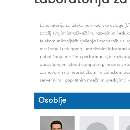
Laboratorija za telekomunikacijske usluge (L
za cilj svojim istraživačkim, razvojnim i e
telekomunikacijskih rješenja i modernih uslu
mrežama i uslugama, umreženim informacion
poboljšanju mrežnih performansi, istraživa
upravljanjem, cloud computing, mrežne virtue
zasnovanih na heurističkom i mašinskom učen
serverskim i popratnim mrežnim uređajima koj
Osoblje