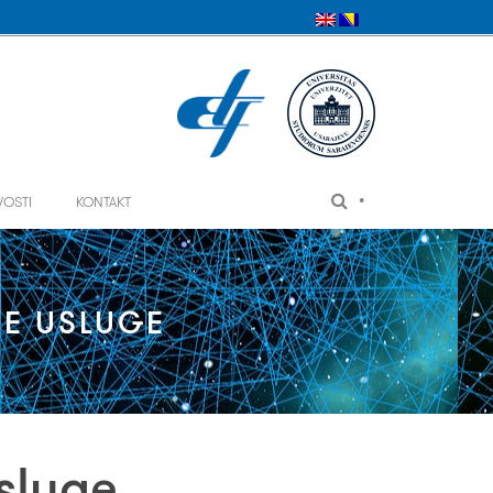
•
VOSTI
KONTAKT
KE USLUGE
sluge