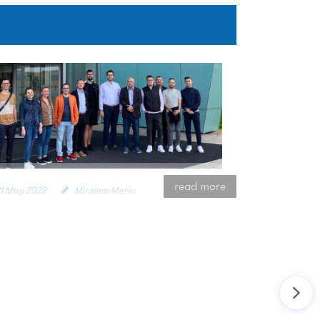
ss in mobile wireless networks".
Computer
wavelet analysis in IoT networks".
IEEE
 (2022/Q1)
read more
1 May 2022
Miralem Mehic
SJETA VŠB TEHNIČKOM
IVERZITETU U OSTRAVI
denti i akademsko osoblje Odsjeka za
ekomunikacije su posjetili VŠB tehnički
verzitet u Ostravi. Posjeta, prezentacije,
i sastanci te obilasci...