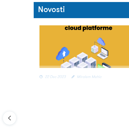
P. Fazio,
M.Mehic
, M.Voznak, F.De Rango
Networks
,
(2023), doi:
10.1016/j.comnet
Novosti
P. Fazio,
M.Mehic
, M.Voznak, "An innova
Internet of Things Journal
,
9
(13), pp.1
22 Dec 2023
Miralem Mehic
UPRAVLJANJE MODERNIM
APLIKACIJAMA U KUBERNETES
OKRUŽENJU KORISTEĆI AKTUELNE
CLOUD PLATFORME
Dana 28. decembra Zijad Alić, dipl.ing.el. će
održati workshop na temu “Upravljanje