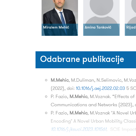
Miralem Mehić
Amina Tanković
Rijad
Odabrane publikacije
M.Mehic
, M.Duliman, N.Selimovic, M.Vo
(2022), doi:
10.1016/j.aej.2022.02.03
5 SC
P. Fazio,
M.Mehic
, M.Voznak. “Effects o
Communications and Networks (2023), 
P. Fazio,
M.Mehic
, M.Voznak "A Novel U
Encoding" A Novel Urban Mobility Clas
10.1016/j.jksuci.2023.101561
,
SCIE Impact