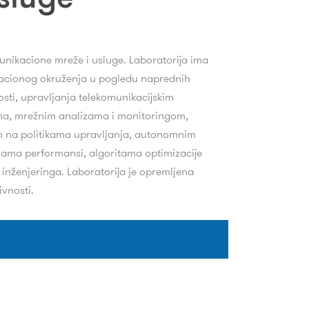
munikacione mreže i usluge. Laboratorija ima
ikacionog okruženja u pogledu naprednih
osti, upravljanja telekomunikacijskim
ma, mrežnim analizama i monitoringom,
om na politikama upravljanja, autonomnim
enama performansi, algoritama optimizacije
inženjeringa. Laboratorija je opremljena
ivnosti.