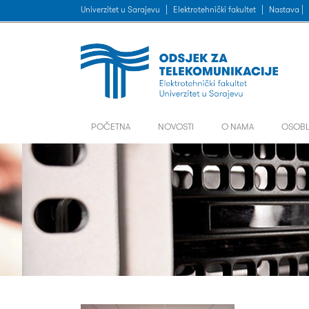
Univerzitet u Sarajevu
|
Elektrotehnički fakultet
|
Nastava |
POČETNA
NOVOSTI
O NAMA
OSOBL