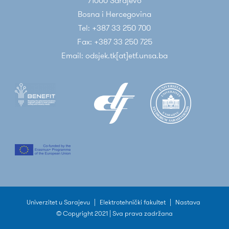
71000 Sarajevo
Bosna i Hercegovina
Tel: +387 33 250 700
Fax: +387 33 250 725
Email: odsjek.tk[at]etf.unsa.ba
Univerzitet u Sarajevu
|
Elektrotehnički fakultet
|
Nastava
© Copyright 2021 | Sva prava zadržana