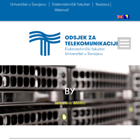
Univerzitet u Sarajevu
|
Elektrotehnički fakultet
|
Nastava |
Webmail
BY
Miralem Mehic