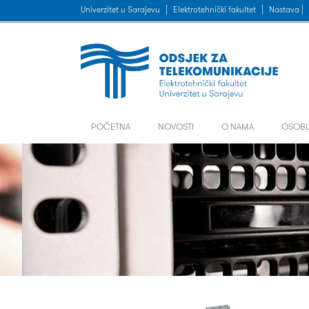
Univerzitet u Sarajevu
|
Elektrotehnički fakultet
|
Nastava |
POČETNA
NOVOSTI
O NAMA
OSOBL