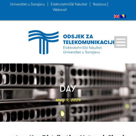
Univerzitet u Sarajevu
|
Elektrotehnički fakultet
|
Nastava |
Webmail
DAY
May 9, 2024