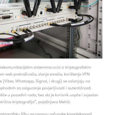
lekomunikacijskim sistemima ovisi o kriptografskim
tem web pretraživača, slanje emaila, korištenje VPN
ke (Viber, Whatsapp, Signal, i drugi) se oslanjaju na
ophodnih za osiguranje povjerljivosti i autentičnosti
šće u pozadini rada, bez da je korisnik uopće i svjestan
metrična kriptografija”, pojašnjava Mehić.
kriptografsku šifru na osnovu računske kompleksnosti