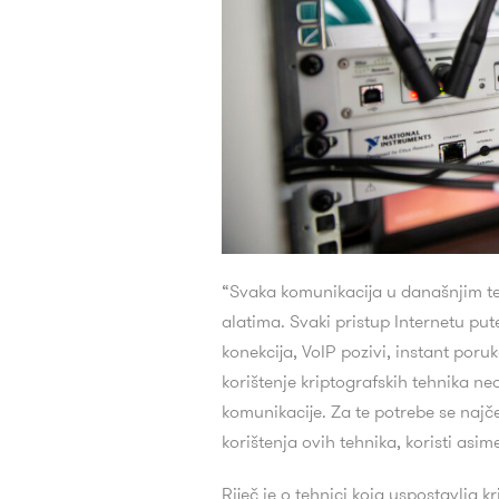
“Svaka komunikacija u današnjim te
alatima. Svaki pristup Internetu pu
konekcija, VoIP pozivi, instant poru
korištenje kriptografskih tehnika ne
komunikacije. Za te potrebe se najče
korištenja ovih tehnika, koristi asi
Riječ je o tehnici koja uspostavlja 