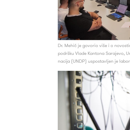
Dr. Mehić je govorio više i o novos
podršku Vlade Kantona Sarajevo, Un
nacija (UNDP) uspostavljen je labora