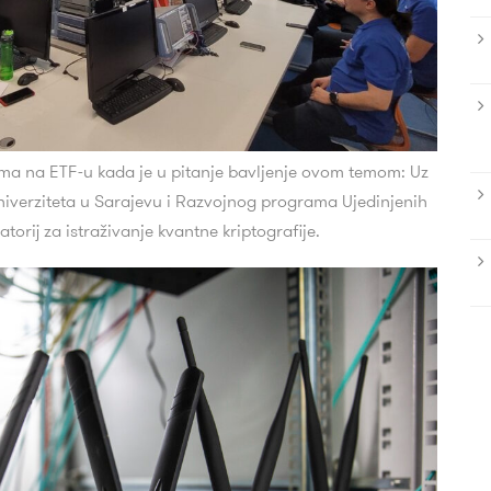
tima na ETF-u kada je u pitanje bavljenje ovom temom: Uz
iverziteta u Sarajevu i Razvojnog programa Ujedinjenih
torij za istraživanje kvantne kriptografije.