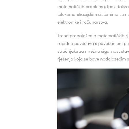
matematičkih problema. Ipak, takva
telekomunikacijskim sistemima se n
elektronike i računarstva.
Trend pronalaženja matematičkih rje
rapidno povećava s povećanjem per
stručnjake za mrežnu sigurnost sta
rješenja koja se bave nadolazećim 