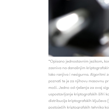
“Opisano jednostavnim jezikom, ko
zasniva na današnjim kriptografski
lako ranjiva i nesigurna. Algoritmi 
poznati te je za njihovu masovnu p
moći. Jedno od rješenja za ovaj sigu
uspostavljanje kriptografskih šifri
distribucija kriptografskih ključeva
postojećih kriptografskih tehnika k