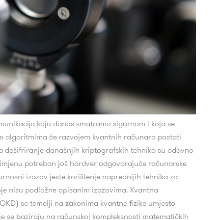
munikacija koju danas smatramo sigurnom i koja se
m algoritmima će razvojem kvantnih računara postati
za dešifriranje današnjih kriptografskih tehnika su odavno
rimjenu potreban još hardver odgovarajuće računarske
rnosni izazov jeste korištenje naprednijih tehnika za
 koje nisu podložne opisanim izazovima. Kvantna
 (QKD) se temelji na zakonima kvantne fizike umjesto
oje se baziraju na računskoj kompleksnosti matematičkih