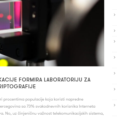
KACIJE FORMIRA LABORATORIJU ZA
KRIPTOGRAFIJE
eri procentima populacije koja koristi napredne
Hercegovina sa 73% svakodnevnih korisnika Interneta
va. No, uz činjeničnu važnost telekomunikacijskih sistema,