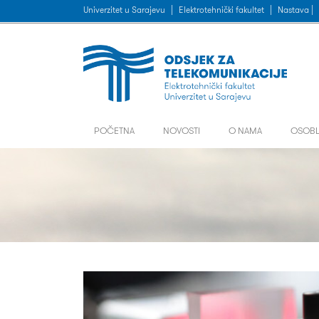
Univerzitet u Sarajevu
|
Elektrotehnički fakultet
|
Nastava |
POČETNA
NOVOSTI
O NAMA
OSOBL