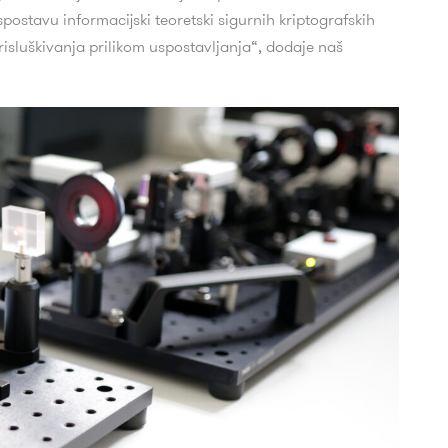
stavu informacijski teoretski sigurnih kriptografskih
 prisluškivanja prilikom uspostavljanja“, dodaje naš