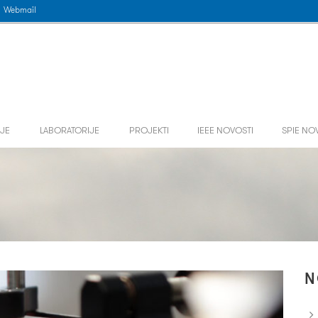
Webmail
JE
LABORATORIJE
PROJEKTI
IEEE NOVOSTI
SPIE NO
N