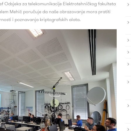
 Šef Odsjeka za telekomunikacije Elektrotehničkog fakulteta
iralem Mehić poručuje da naše obrazovanje mora pratiti
osti i poznavanja kriptografskih alata.