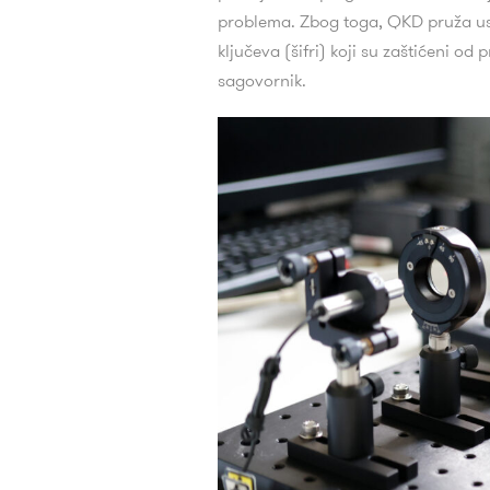
problema. Zbog toga, QKD pruža uspo
ključeva (šifri) koji su zaštićeni od
sagovornik.