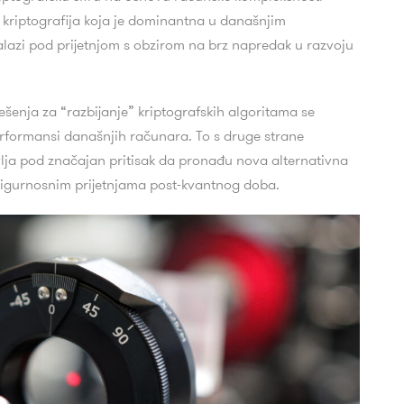
 kriptografija koja je dominantna u današnjim
alazi pod prijetnjom s obzirom na brz napredak u razvoju
šenja za “razbijanje” kriptografskih algoritama se
formansi današnjih računara. To s druge strane
vlja pod značajan pritisak da pronađu nova alternativna
sigurnosnim prijetnjama post-kvantnog doba.