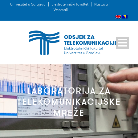
Univerzitet u Sarajevu
|
Elektrotehnički fakultet
|
Nastava |
Webmail
LABORATORIJA ZA
TELEKOMUNIKACIJSKE
MREŽE