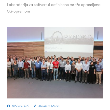
Laboratorija za softverski definisane mreže opremljena
5G opremom
02 Sep 2019
Miralem Mehic