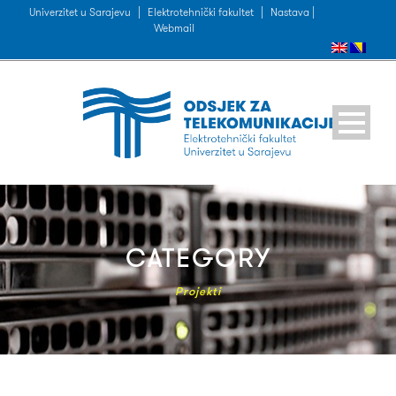
Univerzitet u Sarajevu
|
Elektrotehnički fakultet
|
Nastava |
Webmail
CATEGORY
Projekti