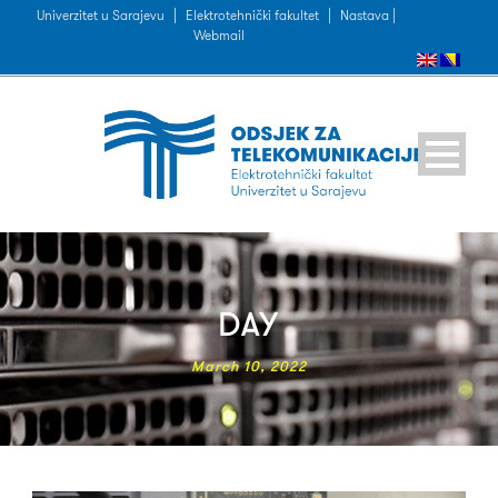
Univerzitet u Sarajevu
|
Elektrotehnički fakultet
|
Nastava |
Webmail
DAY
March 10, 2022