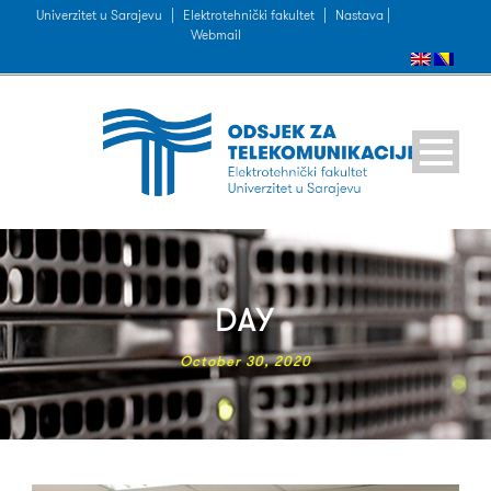
Univerzitet u Sarajevu
|
Elektrotehnički fakultet
|
Nastava |
Webmail
DAY
October 30, 2020