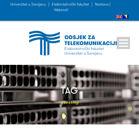
Univerzitet u Sarajevu
|
Elektrotehnički fakultet
|
Nastava |
Webmail
TAG
questing