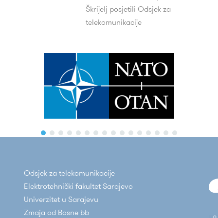
Škrijelj posjetili Odsjek za
telekomunikacije
Odsjek za telekomunikacije
Elektrotehnički fakultet Sarajevo
Univerzitet u Sarajevu
Zmaja od Bosne bb