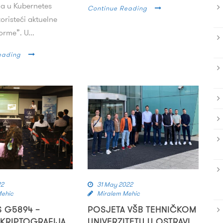
ma u Kubernetes
Continue Reading
oristeći aktuelne
orme”. U...
eading
22
31 May 2022
Mehic
Miralem Mehic
S G5894 –
POSJETA VŠB TEHNIČKOM
 KRIPTOGRAFIJA
UNIVERZITETU U OSTRAVI