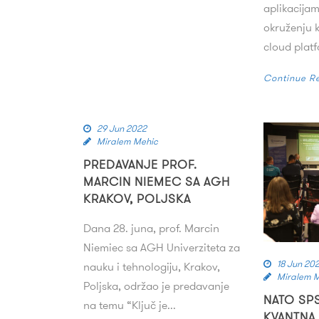
aplikacija
okruženju k
cloud platf
Continue R
29 Jun 2022
Miralem Mehic
PREDAVANJE PROF.
MARCIN NIEMEC SA AGH
KRAKOV, POLJSKA
Dana 28. juna, prof. Marcin
Niemiec sa AGH Univerziteta za
18 Jun 20
nauku i tehnologiju, Krakov,
Miralem 
Poljska, održao je predavanje
NATO SP
na temu “Ključ je...
KVANTNA