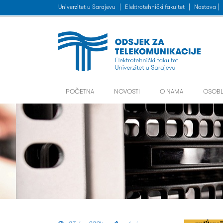
Univerzitet u Sarajevu
|
Elektrotehnički fakultet
|
Nastava |
POČETNA
NOVOSTI
O NAMA
OSOBL