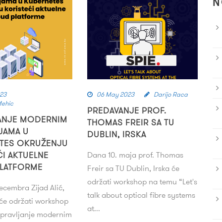
N
023
06 May 2023
Darijo Raca
Mehic
PREDAVANJE PROF.
ANJE MODERNIM
THOMAS FREIR SA TU
IJAMA U
DUBLIN, IRSKA
TES OKRUŽENJU
ĆI AKTUELNE
Dana 10. maja prof. Thomas
LATFORME
Freir sa TU Dublin, Irska će
održati workshop na temu “Let's
ecembra Zijad Alić,
talk about optical fibre systems
. će održati workshop
at...
pravljanje modernim