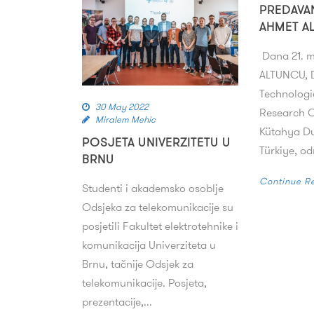
PREDAVA
AHMET A
Dana 21. m
ALTUNCU, D
Technologi
30 May 2022
Research 
Miralem Mehic
Kütahya Du
POSJETA UNIVERZITETU U
Türkiye, od
BRNU
Continue R
Studenti i akademsko osoblje
Odsjeka za telekomunikacije su
posjetili Fakultet elektrotehnike i
komunikacija Univerziteta u
Brnu, tačnije Odsjek za
telekomunikacije. Posjeta,
prezentacije,...