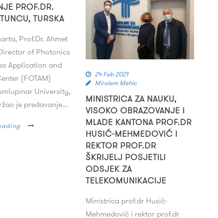
NJE PROF.DR.
LTUNCU, TURSKA
arta, Prof.Dr. Ahmet
irector of Photonics
es Application and
24 Feb 2021
Center (FOTAM)
Miralem Mehic
mlupınar University,
MINISTRICA ZA NAUKU,
ržao je predavanje...
VISOKO OBRAZOVANJE I
MLADE KANTONA PROF.DR
eading
HUSIĆ-MEHMEDOVIĆ I
REKTOR PROF.DR
ŠKRIJELJ POSJETILI
ODSJEK ZA
TELEKOMUNIKACIJE
Ministrica prof.dr Husić-
Mehmedović i rektor prof.dr