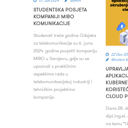
07 Jun 2024
admin
STUDENTSKA POSJETA
KOMPANIJI MIBO
KOMUNIKACIJE
Studenati treće godine Odsjeka
za telekomunikacije su 6. juna
2024. godine posjetili kompaniju
22 Dec 2
MIBO u Sarajevu, gdje su se
Miralem 
upoznali s praktičnim
UPRAVLJ
aspektima rada u
APLIKAC
telekomunikacijskoj industriji i
KUBERNE
tehničkim projektima
KORISTE
CLOUD P
kompanije.
Dana 28. d
dipl.ing.el
na temu “U