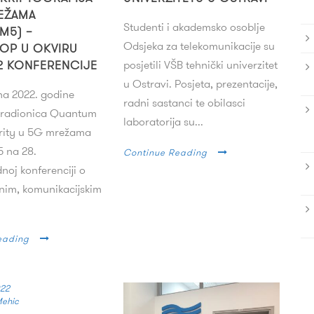
EŽAMA
Studenti i akademsko osoblje
M5) –
Odsjeka za telekomunikacije su
OP U OKVIRU
22 KONFERENCIJE
posjetili VŠB tehnički univerzitet
u Ostravi. Posjeta, prezentacije,
una 2022. godine
radni sastanci te obilasci
 radionica Quantum
laboratorija su...
rity u 5G mrežama
 na 28.
Continue Reading
oj konferenciji o
nim, komunikacijskim
eading
022
Mehic