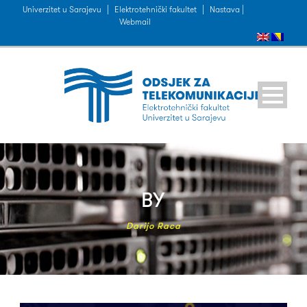
Univerzitet u Sarajevu
|
Elektrotehnički fakultet
|
Nastava |
Webmail
BY
Darijo Raca