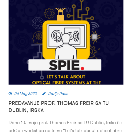
06 May 2023
Darijo Raca
PREDAVANJE PROF. THOMAS FREIR SA TU
DUBLIN, IRSKA
Dana 10. maja prof. Thomas Freir sa TU Dublin, Irska će
održati workshop na temu “Let's talk about optical fibre