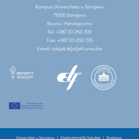
Kampus Univerziteta u Sarajevu
71000 Sarajevo
Bosna i Hercegovina
Tel: +387 33 250 700
Fax: +387 33 250 725
Email: odsjek.tk[at]etf.unsa.ba
Univerzitet u Sarajevu
|
Elektrotehnički fakultet
|
Nastava