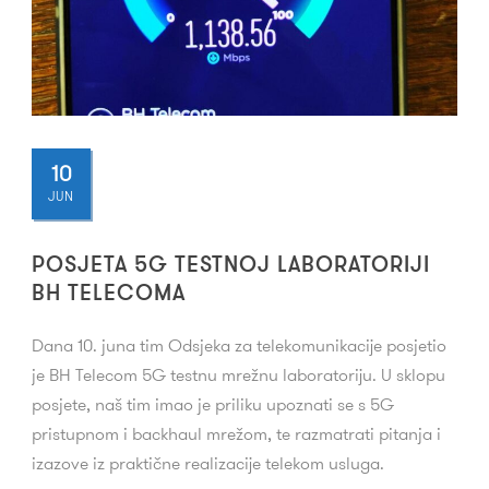
10
JUN
POSJETA 5G TESTNOJ LABORATORIJI
BH TELECOMA
Dana 10. juna tim Odsjeka za telekomunikacije posjetio
je BH Telecom 5G testnu mrežnu laboratoriju. U sklopu
posjete, naš tim imao je priliku upoznati se s 5G
pristupnom i backhaul mrežom, te razmatrati pitanja i
izazove iz praktične realizacije telekom usluga.