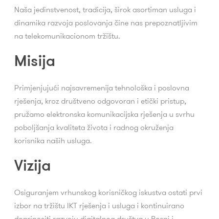
Naša jedinstvenost, tradicija, širok asortiman usluga i
dinamika razvoja poslovanja čine nas prepoznatljivim
na telekomunikacionom tržištu.
Misija
Primjenjujući najsavremenija tehnološka i poslovna
rješenja, kroz društveno odgovoran i etički pristup,
pružamo elektronska komunikacijska rješenja u svrhu
poboljšanja kvaliteta života i radnog okruženja
korisnika naših usluga.
Vizija
Osiguranjem vrhunskog korisničkog iskustva ostati prvi
izbor na tržištu IKT rješenja i usluga i kontinuirano
doprinositi razvoju digitalnog društva u Bosni i