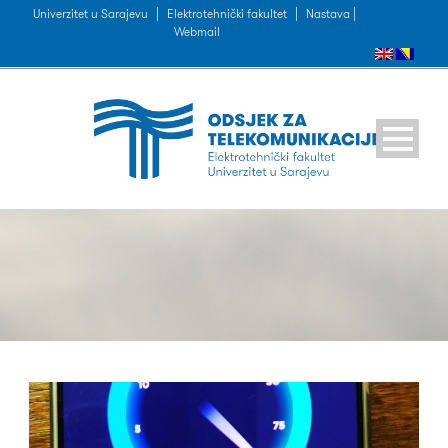
Univerzitet u Sarajevu
|
Elektrotehnički fakultet
|
Nastava |
Webmail