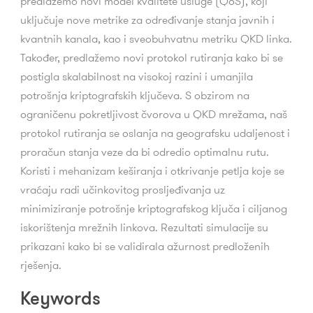
predlažemo novi model kvalitete usluge (QoS), koji
uključuje nove metrike za određivanje stanja javnih i
kvantnih kanala, kao i sveobuhvatnu metriku QKD linka.
Također, predlažemo novi protokol rutiranja kako bi se
postigla skalabilnost na visokoj razini i umanjila
potrošnja kriptografskih ključeva. S obzirom na
ograničenu pokretljivost čvorova u QKD mrežama, naš
protokol rutiranja se oslanja na geografsku udaljenost i
proračun stanja veze da bi odredio optimalnu rutu.
Koristi i mehanizam keširanja i otkrivanje petlja koje se
vraćaju radi učinkovitog prosljeđivanja uz
minimiziranje potrošnje kriptografskog ključa i ciljanog
iskorištenja mrežnih linkova. Rezultati simulacije su
prikazani kako bi se validirala ažurnost predloženih
rješenja.
Keywords