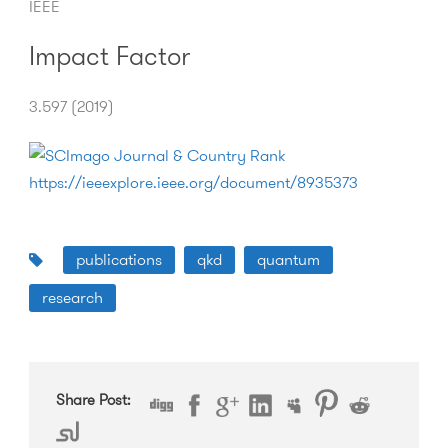
IEEE
Impact Factor
3.597 (2019)
https://ieeexplore.ieee.org/document/8935373
publications
qkd
quantum
research
Share Post: