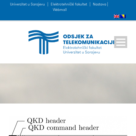
Univerzitet u Sarajevu
|
Elektrotehnički fakultet
|
Nastava |
Webmail