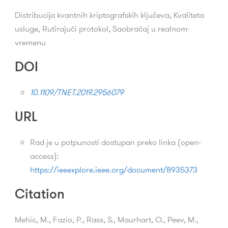
Distribucija kvantnih kriptografskih ključeva, Kvaliteta
usluge, Rutirajući protokol, Saobraćaj u realnom-
vremenu
DOI
10.1109/TNET.2019.2956079
URL
Rad je u potpunosti dostupan preko linka (open-
access):
https://ieeexplore.ieee.org/document/8935373
Citation
Mehic, M., Fazio, P., Rass, S., Maurhart, O., Peev, M.,