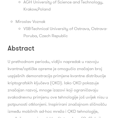
AGH University of Science and Technology,
Krakow,Poland
Miroslav Voznak
VSB-Technical University of Ostrava,
Ostrava-
Poruba,
Czech Republic
Abstract
U prethodnom periodu, vidljiv napredak u razvoju
kvantne/optičke opreme je omogućio značajan broj
uspješnih demonstracija primjene kvantne distribucije
kriptografskih ključeva (QKD). Iako QKD pokazuje
značajan razvoj, mnoge izazovi koji ograničavaju
svakodnevnu primjenu ove tehnologije još uvijek nisu u
potpunosti otklonjeni. Inspirirani značajnom sličnošću
između mobilnih ad-hoc mreža i QKD tehnologije,