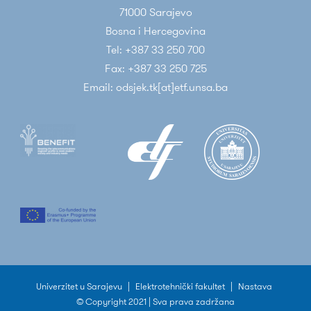
71000 Sarajevo
Bosna i Hercegovina
Tel: +387 33 250 700
Fax: +387 33 250 725
Email: odsjek.tk[at]etf.unsa.ba
Univerzitet u Sarajevu
|
Elektrotehnički fakultet
|
Nastava
© Copyright 2021 | Sva prava zadržana