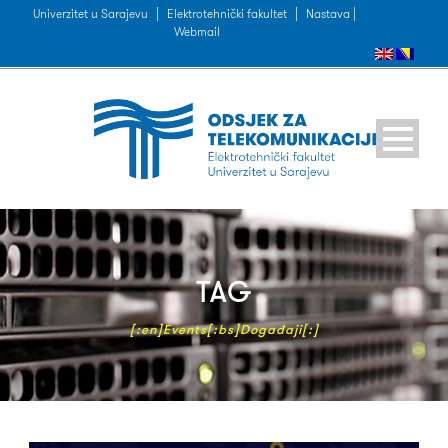
Univerzitet u Sarajevu
|
Elektrotehnički fakultet
|
Nastava |
Webmail
TAG
[:en]Events[:bs]Događaji[:]