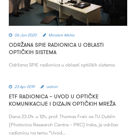
06 Jan 2020
Miralem Mehic
ODRŽANA SPIE RADIONICA U OBLASTI
OPTIČKIH SISTEMA
Održana SPIE radionica u oblasti optičkih sistema
23 Apr 2019
admin
ETF RADIONICA – UVOD U OPTIČKE
KOMUNIKACIJE I DIZAJN OPTIČKIH MREŽA
Dana 23.04. u 12h, prof. Thomas Freir sa TU Dublin
(Photonics Research Centre – PRC) Irska, je održao
radionicu na temu “Uvod...