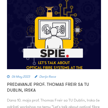
06 May 2023
Darijo Raca
PREDAVANJE PROF. THOMAS FREIR SA TU
DUBLIN, IRSKA
Dana 10. maja prof. Thomas Freir sa TU Dublin, Irska će
održati workshop na temu “Let's talk about optical fibre