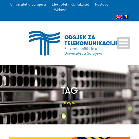
Univerzitet u Sarajevu
|
Elektrotehnički fakultet
|
Nastava |
Webmail
TAG
peqih