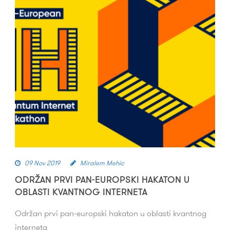
09 Nov 2019
Miralem Mehic
ODRŽAN PRVI PAN-EUROPSKI HAKATON U
OBLASTI KVANTNOG INTERNETA
Održan prvi pan-europski hakaton u oblasti kvantnog
interneta