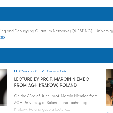
ging and Debugging Quantum Networks (QUESTING) - University
388
29 Jun 2022
Miralem Mehic
LECTURE BY PROF. MARCIN NIEMEC
FROM AGH KRAKOW, POLAND
On the 28rd of June, prof. Marcin Niemiec from
AGH University of Science and Technology,
Krakow, Poland gave a lecture...