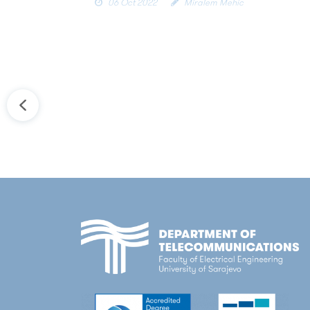
06 Oct 2022
Miralem Mehic
THE DEPARTMENT OF
TELECOMMUNICATIONS IS
ESTABLISHING A LABORATORY FOR
QUANTUM CRYPTOGRAPHY
The Department of Telecommunications is
establishing a laboratory for quantum
cryptography