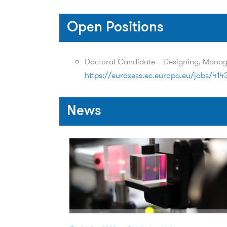
Open Positions
Doctoral Candidate – Designing, Mana
https://euraxess.ec.europa.eu/jobs/414
News