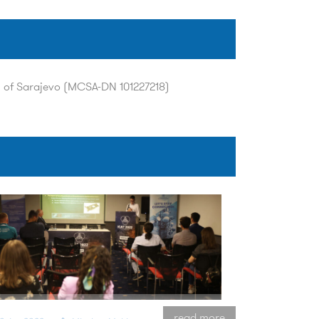
 of Sarajevo (MCSA-DN 101227218)
read more