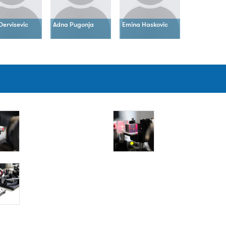
Dervisevic
Adna Pugonja
Emina Haskovic