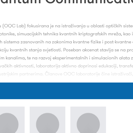
 (OQC Lab) fokusirana je na istraživanja u oblasti optičkih siste
tonike, simuacijskih tehnika kvantnih kriptografskih mreža, kao i
ih sistema zasnovanih na zakonima kvantne fizike i post-kvantne 
kciju kvantnih stanja svjetlosti. Poseban akcenat stavlja se na p
m kanalima, te na razvoj eksperimentalnih i simulacionih alata 
ivačkih aktivnosti, laboratorija aktivno doprinosi edukaciji, transf
rijskim partnerima. Članove OQC laboratorije čine istraživači, 
vačkih institucija sa kojima laboratorija ostvaruje dugoročnu nauč