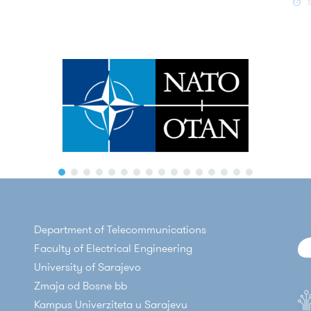
1
Continue Reading
NA
CY
WO
CO
On 
Cyb
Wor
Con
Con
Department of Telecommunications
Faculty of Electrical Engineering
University of Sarajevo
Zmaja od Bosne bb
Kampus Univerziteta u Sarajevu