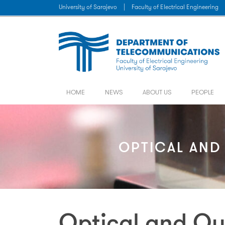
University of Sarajevo
|
Faculty of Electrical Engineering
HOME
NEWS
ABOUT US
PEOPLE
OPTICAL AN
Optical and Q