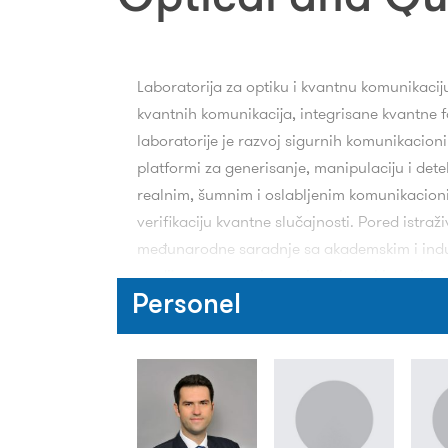
Laboratorija za optiku i kvantnu komunikaciju
kvantnih komunikacija, integrisane kvantne fo
laboratorije je razvoj sigurnih komunikacion
platformi za generisanje, manipulaciju i dete
realnim, šumnim i oslabljenim komunikacioni
verifikaciju kvantne slučajnosti. Pored istraž
međunarodne saradnje sa akademskim i indust
studija, te partneri sa univerziteta i istraži
Personel