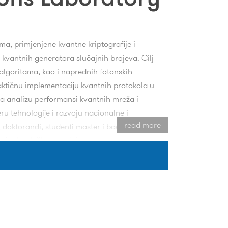
ma, primjenjene kvantne kriptografije i
 kvantnih generatora slučajnih brojeva. Cilj
algoritama, kao i naprednih fotonskih
raktičnu implementaciju kvantnih protokola u
za analizu performansi kvantnih mreža i
eru tehnologije i razvoju nacionalne i
read more
doktorandi, studenti master i bachelor
nu i tehnološku saradnju.