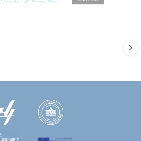
8 Jun 2022
Miralem Mehic
TO SPS G5894 – QUANTUM
BERSECURITY IN 5G NETWORKS
RKSHOP WITHIN ICAT 2022
NFERENCE
the 17th of June 2022, Quantum
ersecurity in 5G Networks QUANTUM5
kshop was held at the 28th International
ference...
tinue Reading