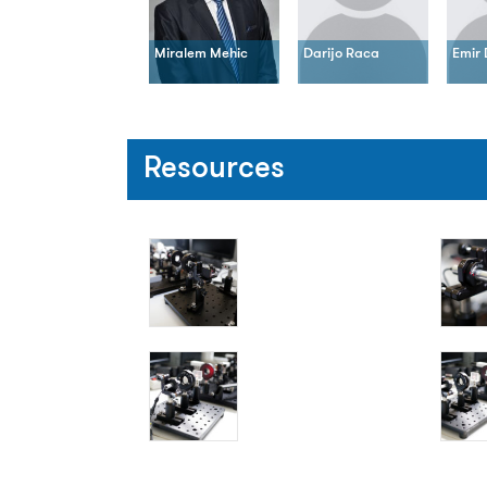
Miralem Mehic
Darijo Raca
Emir 
Resources