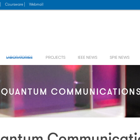
|
Coursware |
Webmail
LABORATORIES
PROJECTS
IEEE NEWS
SPIE NEWS
D QUANTUM COMMUNICATIONS
uantum Communicatio