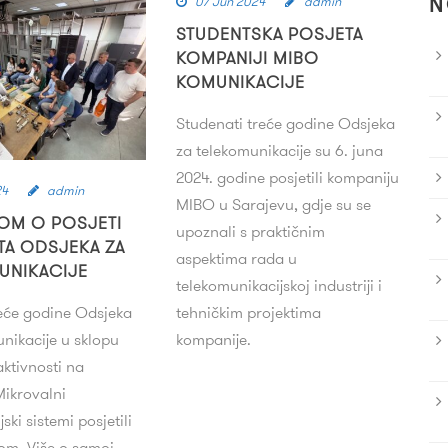
07 Jun 2024
admin
N
STUDENTSKA POSJETA
KOMPANIJI MIBO
KOMUNIKACIJE
Studenati treće godine Odsjeka
za telekomunikacije su 6. juna
2024. godine posjetili kompaniju
24
admin
MIBO u Sarajevu, gdje su se
OM O POSJETI
upoznali s praktičnim
TA ODSJEKA ZA
aspektima rada u
UNIKACIJE
telekomunikacijskoj industriji i
tehničkim projektima
reće godine Odsjeka
kompanije.
nikacije u sklopu
ktivnosti na
ikrovalni
ski sistemi posjetili
om. Više o samoj