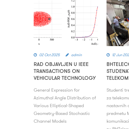
02 Oct 2025
admin
12 Jun 20
RAD OBJAVLJEN U IEEE
BHTELEC
TRANSACTIONS ON
STUDENA
VEHICULAR TECHNOLOGY
TELEKOM
General Expression for
Studenti t
Azimuthal Angle Distribution of
za telekomu
Various Elliptical-Shaped
nastavnih a
Geometry-Based Stochastic
predmetu M
Channel Models
komunikacij
su BHTelec