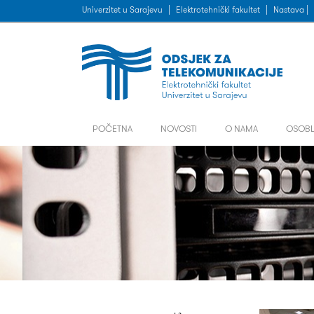
Univerzitet u Sarajevu
|
Elektrotehnički fakultet
|
Nastava |
POČETNA
NOVOSTI
O NAMA
OSOBL