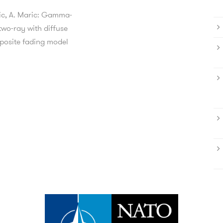
ic, A. Maric: Gamma-
wo-ray with diffuse
osite fading model