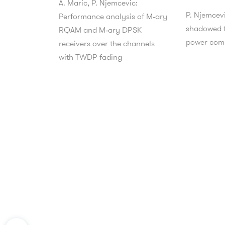
A. Maric, P. Njemcevic:
P. Njemcev
Performance analysis of M‑ary
shadowed t
RQAM and M‑ary DPSK
power comp
receivers over the channels
with TWDP fading