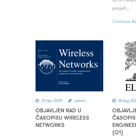
posjeti...
Continue R
24 Apr 2024
admin
18 Aug 20
OBJAVLJEN RAD U
OBJAVLJ
ČASOPISU WIRELESS
ČASOPIS
NETWORKS
ENGINEE
(Q1)