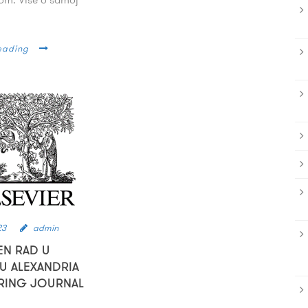
eading
23
admin
EN RAD U
U ALEXANDRIA
RING JOURNAL