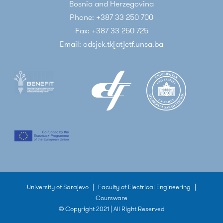
Bosnia and Herzegovina
Phone: +387 33 250 700
Fax: +387 33 250 725
Email: odsjek.tk[at]etf.unsa.ba
University of Sarajevo
|
Faculty of Electrical Engineering
|
Coursware
© Copyright 2021 | All Right Reserved