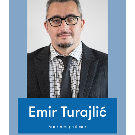
Emir Turajlić
Vanredni profesor