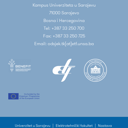
Kampus Univerziteta u Sarajevu
71000 Sarajevo
Bosna i Hercegovina
Tel: +387 33 250 700
Fax: +387 33 250 725
Email: odsjek.tk[at]etf.unsa.ba
Univerzitet u Sarajevu
|
Elektrotehnički fakultet
|
Nastava