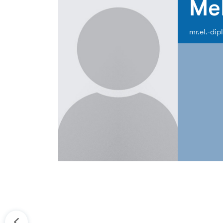
Mel
mr.el.-dipl