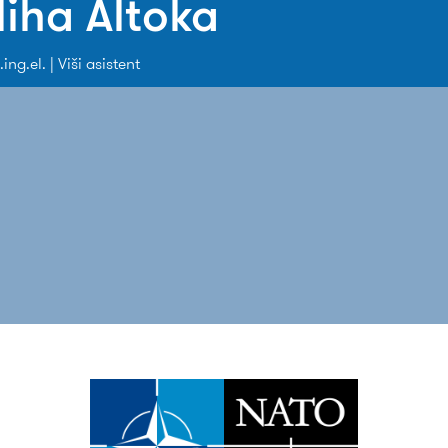
iha Altoka
.ing.el. | Viši asistent