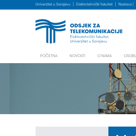
Univerzitet u Sarajevu
|
Elektrotehnički fakultet
|
Nastava |
POČETNA
NOVOSTI
O NAMA
OSOBL