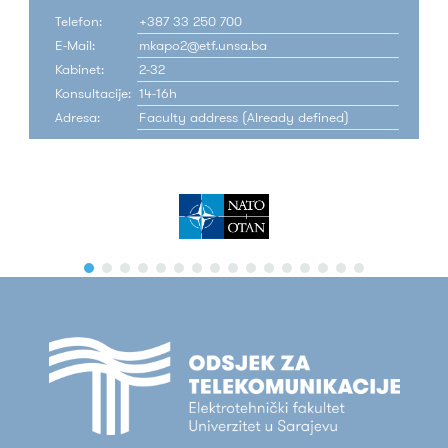
Telefon:
+387 33 250 700
E-Mail:
mkapo2@etf.unsa.ba
Kabinet:
2-32
Konsultacije:
14-16h
Adresa:
Faculty address (Already defined)