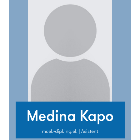
Medina Kapo
mr.el.-dipl.ing.el. | Asistent