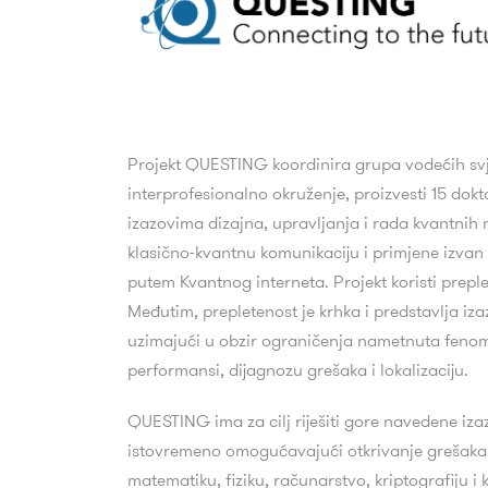
Projekt QUESTING koordinira grupa vodećih svjet
interprofesionalno okruženje, proizvesti 15 dok
izazovima dizajna, upravljanja i rada kvantnih
klasično-kvantnu komunikaciju i primjene izvan 
putem Kvantnog interneta.
Projekt koristi prep
Međutim, prepletenost je krhka i predstavlja izaz
uzimajući u obzir ograničenja nametnuta feno
performansi, dijagnozu grešaka i lokalizaciju.
QUESTING ima za cilj riješiti gore navedene iza
istovremeno omogućavajući otkrivanje grešaka i
matematiku, fiziku, računarstvo, kriptografiju i 