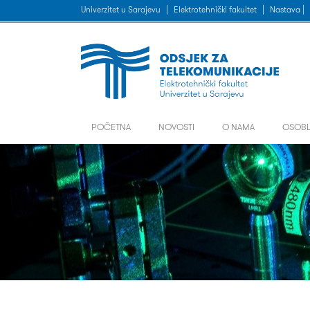
Univerzitet u Sarajevu
|
Elektrotehnički fakultet
|
Nastava |
POČETNA
NOVOSTI
O NAMA
OSOBL