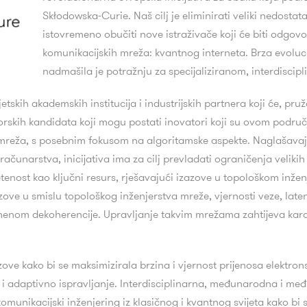
Skłodowska-Curie.
Naš cilj je eliminirati veliki nedosta
istovremeno obučiti nove istraživače koji će biti odgovo
komunikacijskih mreža: kvantnog interneta.
Brza evoluc
nadmašila je potražnju za specijaliziranom, interdisci
skih akademskih institucija i industrijskih partnera koji će, pru
torskih kandidata koji mogu postati inovatori koji su ovom područ
 mreža, s posebnim fokusom na algoritamske aspekte.
Naglašavaju
računarstva, inicijativa ima za cilj prevladati ograničenja vel
letenost kao ključni resurs, rješavajući izazove u topološkom inž
ove u smislu topološkog inženjerstva mreže, vjernosti veze, latenc
menom dekoherencije.
Upravljanje takvim mrežama zahtijeva karak
zove kako bi se maksimizirala brzina i vjernost prijenosa elektro
 adaptivno ispravljanje.
Interdisciplinarna, međunarodna i me
komunikacijski inženjering iz klasičnog i kvantnog svijeta kako bi