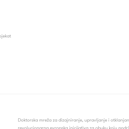
ojekat
Doktorska mreža za dizajniranje, upravljanje i otklan
revolucionarna evropska inicijativa za obuku koju podr