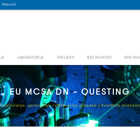
Webmail
JE
LABORATORIJE
PROJEKTI
IEEE NOVOSTI
SPIE NO
EU MCSA DN – QUESTING
Dizajniranje, upravljanje i otklanjanje gresaka u kvantnim mrezam