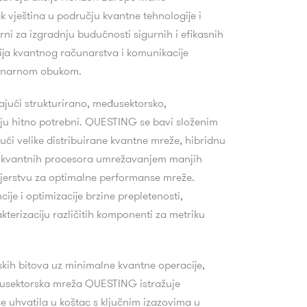
tak vještina u području kvantne tehnologije i
rni za izgradnju budućnosti sigurnih i efikasnih
ija kvantnog računarstva i komunikacije
plinarnom obukom.
žajući strukturirano, međusektorsko,
ju hitno potrebni.
QUESTING se bavi složenim
ći velike distribuirane kvantne mreže, hibridnu
ikih kvantnih procesora umrežavanjem manjih
enjerstvu za optimalne performanse mreže.
ije i optimizacije brzine prepletenosti,
terizaciju različitih komponenti za metriku
nskih bitova uz minimalne kvantne operacije,
đusektorska mreža QUESTING istražuje
 se uhvatila u koštac s ključnim izazovima u