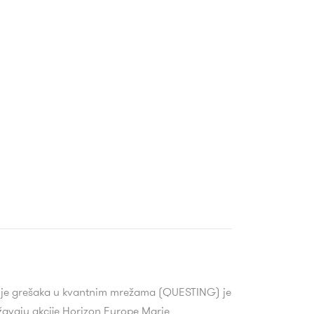
janje grešaka u kvantnim mrežama (QUESTING) je
žavaju akcije Horizon Europe Marie