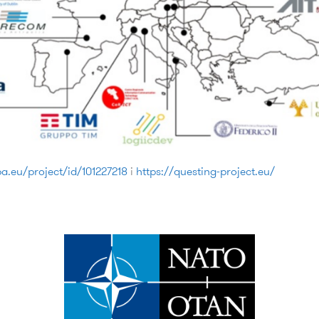
pa.eu/project/id/101227218
i
https://questing-project.eu/